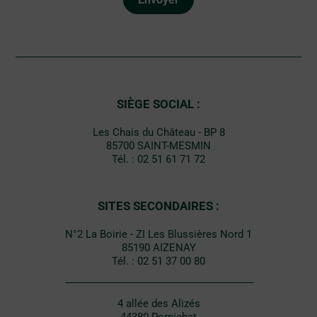
D
*
SIÈGE SOCIAL :
Les Chais du Château - BP 8
85700 SAINT-MESMIN
Tél. : 02 51 61 71 72
SITES SECONDAIRES :
N°2 La Boirie - ZI Les Blussières Nord 1
85190 AIZENAY
Tél. : 02 51 37 00 80
4 allée des Alizés
44380 Pornichet