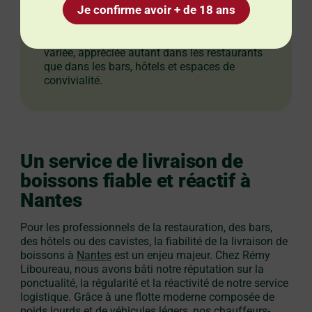
Je confirme avoir + de 18 ans
et Visconti. Grâce à notre service de livraison
de boissons à Nantes, vous avez l’assurance
de proposer à vos clients une gamme chaude
variée, appréciée autant dans les restaurants
que dans les bars, hôtels et espaces de
convivialité.
Un service de livraison de
boissons fiable et réactif à
Nantes
Pour les professionnels de la restauration, des bars,
des hôtels ou des cavistes, la fiabilité de la livraison de
boissons à
Nantes
est un enjeu majeur. Chez Rémy
Liboureau, nous avons bâti notre réputation sur la
ponctualité, la régularité et la réactivité de notre service
logistique. Grâce à une flotte moderne composée de
poids lourds et de véhicules légers, nos chauffeurs-