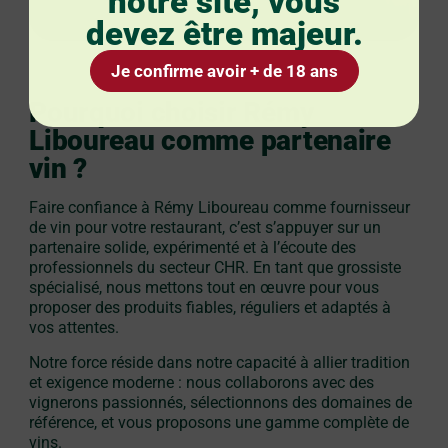
notre site, vous
devez être majeur.
Je confirme avoir + de 18 ans
Pourquoi choisir Rémy
Liboureau comme partenaire
vin ?
Faire confiance à Rémy Liboureau comme fournisseur
de vin pour votre restaurant, c’est s’appuyer sur un
partenaire solide, expérimenté et à l’écoute des
professionnels du secteur CHR. En tant que grossiste
spécialisé, nous mettons tout en œuvre pour vous
proposer des produits fiables, réguliers et adaptés à
vos attentes.
Notre force réside dans notre capacité à allier tradition
et exigence moderne : nous collaborons avec des
vignerons passionnés, sélectionnons des domaines de
référence, et vous proposons une gamme complète de
vins.