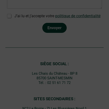
g
e
*
R
J’ai lu et j’accepte votre
politique de confidentialité
G
P
Envoyer
D
*
SIÈGE SOCIAL :
Les Chais du Château - BP 8
85700 SAINT-MESMIN
Tél. : 02 51 61 71 72
SITES SECONDAIRES :
N°2 La Boirie - ZI Les Blussières Nord 1