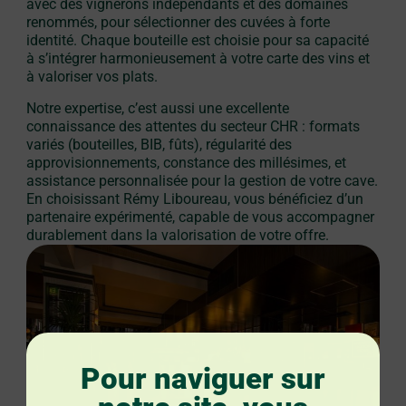
avec des vignerons indépendants et des domaines
renommés, pour sélectionner des cuvées à forte
identité. Chaque bouteille est choisie pour sa capacité
à s’intégrer harmonieusement à votre carte des vins et
à valoriser vos plats.
Notre expertise, c’est aussi une excellente
connaissance des attentes du secteur CHR : formats
variés (bouteilles, BIB, fûts), régularité des
approvisionnements, constance des millésimes, et
assistance personnalisée pour la gestion de votre cave.
En choisissant Rémy Liboureau, vous bénéficiez d’un
partenaire expérimenté, capable de vous accompagner
durablement dans la valorisation de votre offre.
Pour naviguer sur