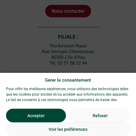
Nous contacter
FILIALE :
Yeu boisson Naud
Rue Georges Clémenceau
85350 L’île d’Yeu
Tél. 02 51 58 32 44
Gérer le consentement
Pour offrir les meilleures expériences, nous utilisons des technologies telles
Adhérent au réseau
que les cookies pour stocker et/ou accéder aux informations des appareils.
Le fait de consentir à ces technologies nous permettra de traiter des
données telles que le comportement de navigation ou les ID uniques sur ce
site. Le fait de ne pas consentir ou de retirer son consentement peut avoir
Accepter
Refuser
L'abus d'alcool est dangereux pour la santé. À
un effet négatif sur certaines caractéristiques et fonctions.
consommer avec modération.
Voir les préférences
®
© 2026 - Rémy Liboureau
- Tous droits réservés -
Mentions légales
-